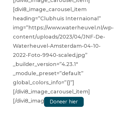
[/divi8_image_carousel_item]
[divi8_image_carousel_item
heading=”Clubhuis Internaional”
img=”https://www.waterheuvel.nl/wp-
content/uploads/2023/04/JNF-De-
Waterheuvel-Amsterdam-04-10-
2022-Foto-9940-scaled.jpg”
_builder_version=”4.23.1″
_module_preset=”default”
global_colors_info=”{}”]
[/divi8_image_carousel_item]
[/divi8_image_carousel]
Doneer hier