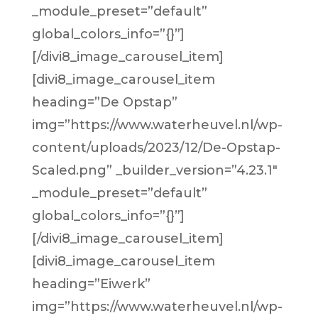
_module_preset=”default”
global_colors_info=”{}”]
[/divi8_image_carousel_item]
[divi8_image_carousel_item
heading=”De Opstap”
img=”https://www.waterheuvel.nl/wp-
content/uploads/2023/12/De-Opstap-
Scaled.png” _builder_version=”4.23.1″
_module_preset=”default”
global_colors_info=”{}”]
[/divi8_image_carousel_item]
[divi8_image_carousel_item
heading=”Eiwerk”
img=”https://www.waterheuvel.nl/wp-