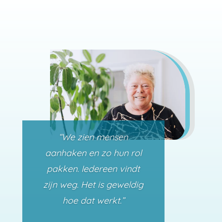
“Je bent belangrijk
binnen een omgeving
waar weinig druk op je
wordt gelegd.”