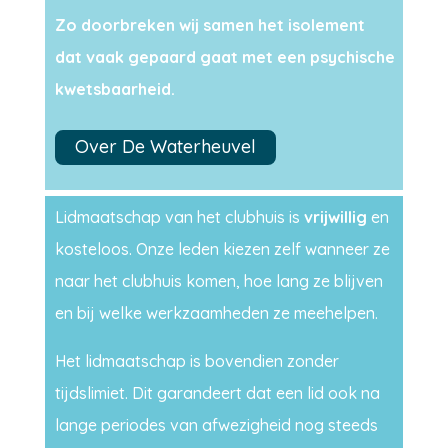
Zo doorbreken wij samen het isolement
dat vaak gepaard gaat met een psychische
kwetsbaarheid.
Over De Waterheuvel
Lidmaatschap van het clubhuis is
vrijwillig
en
kosteloos. Onze leden kiezen zelf wanneer ze
naar het clubhuis komen, hoe lang ze blijven
en bij welke werkzaamheden ze meehelpen.
Het lidmaatschap is bovendien zonder
tijdslimiet. Dit garandeert dat een lid ook na
lange periodes van afwezigheid nog steeds