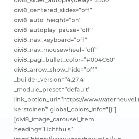
divi8_slider_autoplaydelay=”2500″
divi8_centered_slides=”off”
divi8_auto_height=”on”
divi8_autoplay_pause=”off”
divi8_nav_keyboard=”off”
divi8_nav_mousewheel=”off”
divi8_pagi_bullet_color=”#004C60″
divi8_arrow_show_hide=”off”
_builder_version=”4.27.4″
_module_preset=”default”
link_option_url=”https://www.waterheuvel.
kerstdiner/” global_colors_info=”{}”]
[divi8_image_carousel_item
heading=”Lichthuis”