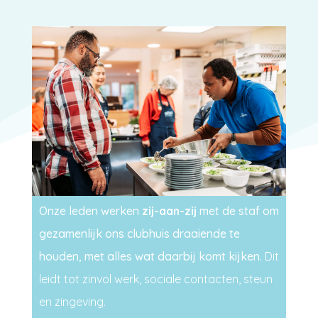
Onze leden werken
zij-aan-zij
met de staf om
gezamenlijk ons clubhuis draaiende te
houden, met alles wat daarbij komt kijken.
Dit
leidt tot zinvol werk, sociale contacten, steun
en zingeving.