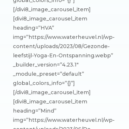
global_colors_info=”{}”]
[/divi8_image_carousel_item]
[divi8_image_carousel_item
heading=”HVA”
img=”https://www.waterheuvel.nl/wp-
content/uploads/2023/08/Gezonde-
leefstijl-Yoga-En-Ontspanning.webp”
_builder_version=”4.23.1″
_module_preset=”default”
global_colors_info=”{}”]
[/divi8_image_carousel_item]
[divi8_image_carousel_item
heading=”Mind”
img=”https://www.waterheuvel.nl/wp-