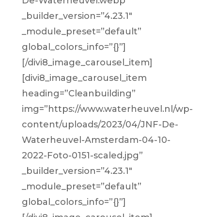
De-Waterheuvel.webp”
_builder_version=”4.23.1″
_module_preset=”default”
global_colors_info=”{}”]
[/divi8_image_carousel_item]
[divi8_image_carousel_item
heading=”Cleanbuilding”
img=”https://www.waterheuvel.nl/wp-
content/uploads/2023/04/JNF-De-
Waterheuvel-Amsterdam-04-10-
2022-Foto-0151-scaled.jpg”
_builder_version=”4.23.1″
_module_preset=”default”
global_colors_info=”{}”]