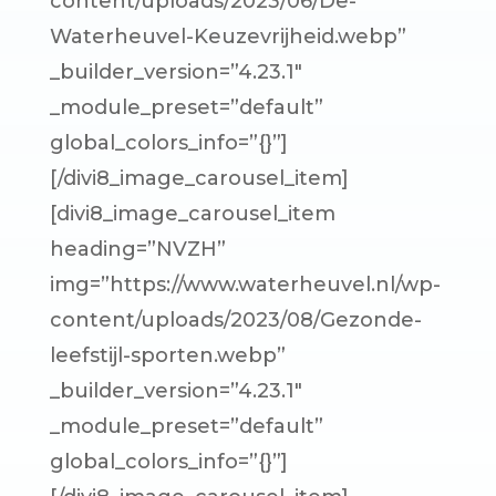
content/uploads/2023/06/De-
Waterheuvel-Keuzevrijheid.webp”
_builder_version=”4.23.1″
_module_preset=”default”
global_colors_info=”{}”]
[/divi8_image_carousel_item]
[divi8_image_carousel_item
heading=”NVZH”
img=”https://www.waterheuvel.nl/wp-
content/uploads/2023/08/Gezonde-
leefstijl-sporten.webp”
_builder_version=”4.23.1″
_module_preset=”default”
global_colors_info=”{}”]