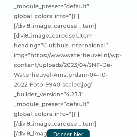
_module_preset=”default”
global_colors_info=”{}”]
[/divi8_image_carousel_item]
[divi8_image_carousel_item
heading=”Clubhuis Internaional”
img=”https://www.waterheuvel.nl/wp-
content/uploads/2023/04/JNF-De-
Waterheuvel-Amsterdam-04-10-
2022-Foto-9940-scaled.jpg”
_builder_version=”4.23.1″
_module_preset=”default”
global_colors_info=”{}”]
[/divi8_image_carousel_item]
[/divi8_image_carousel]
Doneer hier