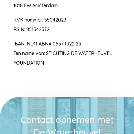
1018 EW Amsterdam
KVK nummer: 55042023
RSIN: 851542372
IBAN: NL41 ABNA 0557 1322 23
Ten name van: STICHTING DE WATERHEUVEL
FOUNDATION
Contact opnemen met
De Waterheuvel