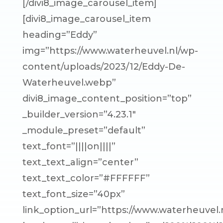
[/divi8_image_carousel_item]
[divi8_image_carousel_item
heading=”Eddy”
img=”https://www.waterheuvel.nl/wp-
content/uploads/2023/12/Eddy-De-
Waterheuvel.webp”
divi8_image_content_position=”top”
_builder_version=”4.23.1″
_module_preset=”default”
text_font=”||||on||||”
text_text_align=”center”
text_text_color=”#FFFFFF”
text_font_size=”40px”
link_option_url=”https://www.waterheuvel.