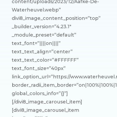
content/uploads/2023/12/Aafke-De-
Waterheuvel.webp”
divi8_image_content_position=”top”
_builder_version=”4.23.1″
_module_preset=”default”
text_font=”||||on||||”
text_text_align=”center”
text_text_color=”#FFFFFF”
text_font_size=”40px”
link_option_url=”https://www.waterheuvel.n
border_radii_item_border=”on|100%|100%|
global_colors_info=”{}”]
[/divi8_image_carousel_item]
[divi8_image_carousel_item