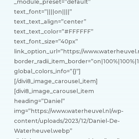
_module_preset=”default”
text_font=”||||on||||”
text_text_align=”center”
text_text_color=”#FFFFFF”
text_font_size=”40px”
link_option_url=”https://www.waterheuvel.n
border_radii_item_border=”on|100%|100%|
global_colors_info=”{}”]
[/divi8_image_carousel_item]
[divi8_image_carousel_item
heading=”Daniel”
img=”https://www.waterheuvel.nl/wp-
content/uploads/2023/12/Daniel-De-
Waterheuvel.webp”