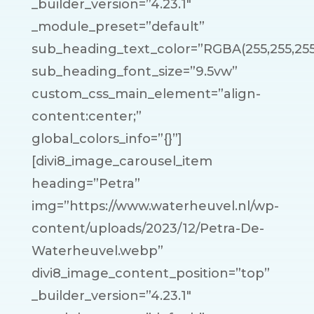
_builder_version=”4.23.1″
_module_preset=”default”
sub_heading_text_color=”RGBA(255,255,255
sub_heading_font_size=”9.5vw”
custom_css_main_element=”align-
content:center;”
global_colors_info=”{}”]
[divi8_image_carousel_item
heading=”Petra”
img=”https://www.waterheuvel.nl/wp-
content/uploads/2023/12/Petra-De-
Waterheuvel.webp”
divi8_image_content_position=”top”
_builder_version=”4.23.1″