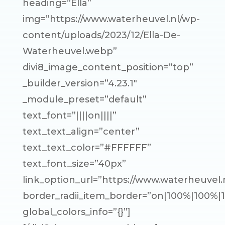
heading=”Ella”
img=”https://www.waterheuvel.nl/wp-
content/uploads/2023/12/Ella-De-
Waterheuvel.webp”
divi8_image_content_position=”top”
_builder_version=”4.23.1″
_module_preset=”default”
text_font=”||||on||||”
text_text_align=”center”
text_text_color=”#FFFFFF”
text_font_size=”40px”
link_option_url=”https://www.waterheuvel.n
border_radii_item_border=”on|100%|100%|
global_colors_info=”{}”]