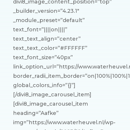
divi8_image_content_position=”top”
_builder_version=”4.23.1″
_module_preset=”default”
text_font=”||||on||||”
text_text_align=”center”
text_text_color=”#FFFFFF”
text_font_size=”40px”
link_option_url=”https://www.waterheuvel.n
border_radii_item_border=”on|100%|100%|
global_colors_info=”{}”]
[/divi8_image_carousel_item]
[divi8_image_carousel_item
heading=”Aafke”
img=”https://www.waterheuvel.nl/wp-