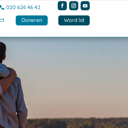
020 626 46 42
ct
Doneren
Word lid