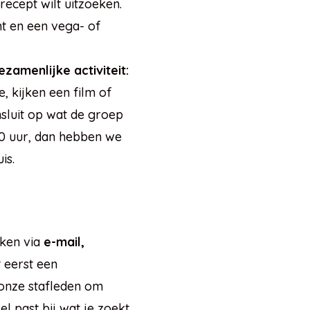
recept wilt uitzoeken.
t en een vega- of
ezamenlijke activiteit:
, kijken een film of
sluit op wat de groep
00 uur, dan hebben we
is.
iken via
e-mail,
t eerst een
onze stafleden om
 past bij wat je zoekt.