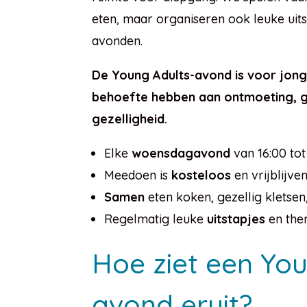
eten, maar organiseren ook leuke uit
avonden.
De Young Adults-avond is voor jon
behoefte hebben aan ontmoeting, g
gezelligheid.
Elke
woensdagavond
van 16:00 tot
Meedoen is
kosteloos
en vrijblijve
Samen
eten koken, gezellig kletsen
Regelmatig leuke
uitstapjes
en the
Hoe ziet een You
avond eruit?