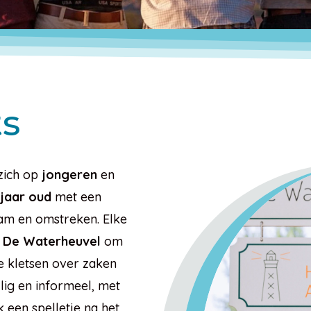
ts
 zich op
jongeren
en
 jaar oud
met een
am en omstreken. Elke
n
De Waterheuvel
om
e kletsen over zaken
llig en informeel, met
 een spelletje na het