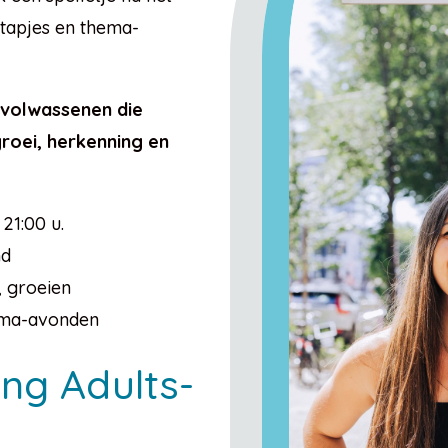
stapjes en thema-
gvolwassenen die
roei, herkenning en
 21:00 u.
nd
, groeien
ma-avonden
ng Adults-