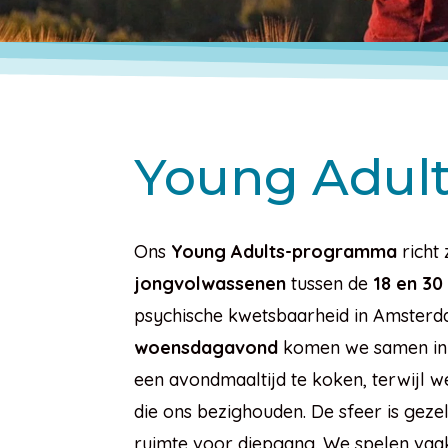
Young Adul
Ons
Young Adults-programma
richt
jongvolwassenen
tussen de
18 en 30
psychische kwetsbaarheid in Amsterd
woensdagavond
komen we samen i
een avondmaaltijd te koken, terwijl w
die ons bezighouden. De sfeer is geze
ruimte voor diepgang. We spelen vaak