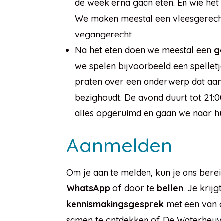
de week erna gaan eten. En wie het 
We maken meestal een vleesgerech
vegangerecht.
Na het eten doen we meestal een
g
we spelen bijvoorbeeld een spelletje
praten over een onderwerp dat aan
bezighoudt. De avond duurt tot 21:
alles opgeruimd en gaan we naar hu
Aanmelden
Om je aan te melden, kun je ons bere
WhatsApp
of door te
bellen.
Je krijg
kennismakingsgesprek
met een van 
samen te ontdekken of De Waterheuvel