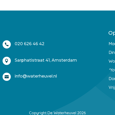
Op
Ma
020 626 46 42

Din
Sarphatistraat 41, Amsterdam
Wo

*Yo
info@waterheuvel.nl

Do
Vri
Copyright De Waterheuvel 2026